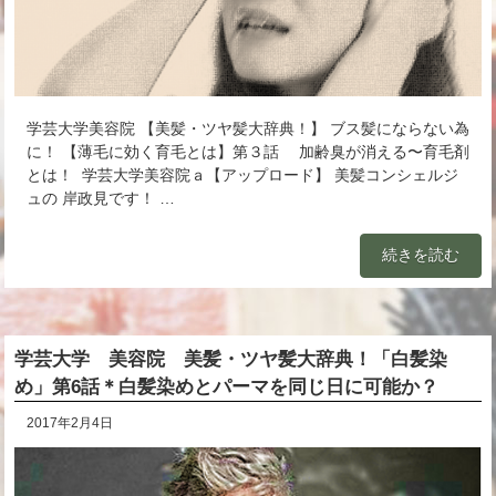
学芸大学美容院 【美髪・ツヤ髪大辞典！】 ブス髪にならない為
に！ 【薄毛に効く育毛とは】第３話 加齢臭が消える〜育毛剤
とは！ 学芸大学美容院ａ【アップロード】 美髪コンシェルジ
ュの 岸政見です！ …
続きを読む
学芸大学 美容院 美髪・ツヤ髪大辞典！「白髪染
め」第6話＊白髪染めとパーマを同じ日に可能か？
2017年2月4日