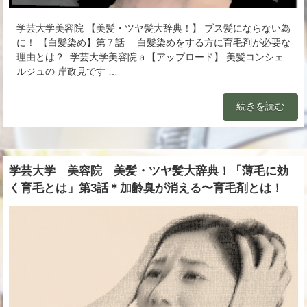
学芸大学美容院 【美髪・ツヤ髪大辞典！】 ブス髪にならない為
に！ 【白髪染め】第７話 白髪染めをする方に育毛剤が必要な
理由とは？ 学芸大学美容院ａ【アップロード】 美髪コンシェ
ルジュの 岸政見です …
続きを読む
学芸大学 美容院 美髪・ツヤ髪大辞典！「薄毛に効
く育毛とは」第3話＊加齢臭が消える〜育毛剤とは！