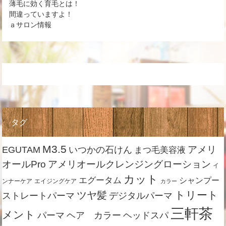
薄毛に効く育毛とは！
間違っていますよ！
ａサロン情報
タグ
M3.5
アメリ
EGUTAM
いつかの石けん
まつ毛美容液
オールPro
アメリオールクレンジングローション
イ
カット
エグータム
シャンプー
ンナーケア
エイジングケア
カラー
トリート
ツヤ髪
ストレートパーマ
デジタルパーマ
三軒茶
メント
ヘア カラー
パーマ
ヘッドスパ