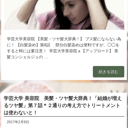
学芸大学美容院 【美髪・ツヤ髪大辞典！】 ブス髪にならない為
に！ 【白髪染め】第8話 部分白髪染めは便利ですが、◯◯を
すると時には要注意！ 学芸大学美容院ａ【アップロード】 美
髪コンシェルジュの …
続きを読む
学芸大学 美容院 美髪・ツヤ髪大辞典！「結婚が増え
るツヤ髪」第７話＊２通りの考え方でトリートメント
は使わないと！
2017年2月9日