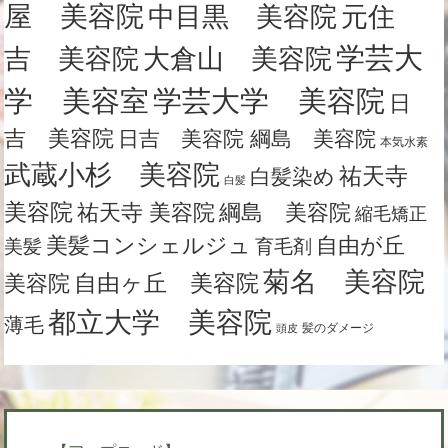
屋 美容院
中目黒 美容院
元住
学芸大
吉 美容院
大倉山 美容院
学芸大学 美容院
学 美容室
日
吉 美容院
日吉 美容院 綱島 美容院
本気水素
武蔵小杉 美容院
祐天寺
白髪染め
白髪
美容院
祐天寺 美容院
綱島 美容院
縮毛矯正
美髪コンシェルジュ
自由が丘
美髪
育毛剤
菊名 美容院
自由ヶ丘 美容院
美容院
都立大学 美容院
薄毛
髪のダメージ
頭皮