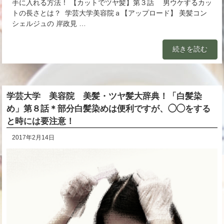
手に入れる方法！ 【カットでツヤ髪】第３話 男ウケするカッ
トの長さとは？ 学芸大学美容院ａ【アップロード】 美髪コン
シェルジュの 岸政見 …
続きを読む
学芸大学 美容院 美髪・ツヤ髪大辞典！「白髪染
め」第８話＊部分白髪染めは便利ですが、◯◯をする
と時には要注意！
2017年2月14日