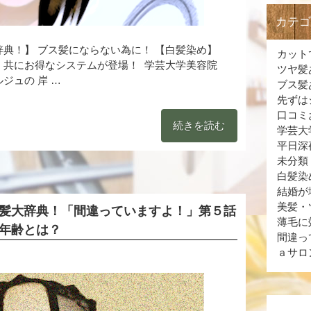
カテ
辞典！】 ブス髪にならない為に！ 【白髪染め】
カット
！共にお得なシステムが登場！ 学芸大学美容院
ツヤ髪
ジュの 岸 …
ブス髪
先ずは
口コミ
続きを読む
学芸大
平日深
未分類
白髪染
結婚が
美髪・
髪大辞典！「間違っていますよ！」第５話
薄毛に
年齢とは？
間違っ
ａサロ