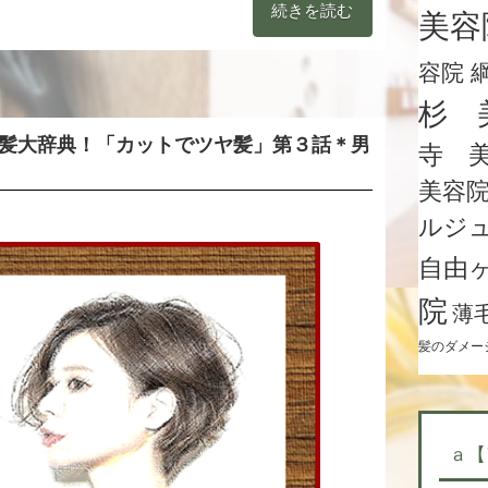
続きを読む
美容
容院 
杉 
髪大辞典！「カットでツヤ髪」第３話＊男
寺 
美容
ルジ
自由
院
薄
髪のダメー
ａ【