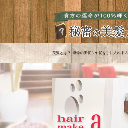
美髪とは？
運命の美髪ツヤ髪を手に入れる
学芸大学 美容室 美容院の選び方
平日深夜営業２５時
ａサロン情報
先ずはシャンプーを見直す事が・・
美髪・ツヤ髪 「Ｑ＆Ａ」
結婚が増えるツヤ髪
カットでツヤ髪！