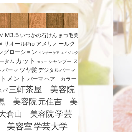
M3.5
M
いつかの石けん
まつ毛美
メリオールPro
アメリオールク
ングローション
インナーケア
エイジング
カット
ス
ータム
シャンプー
カラー
ツヤ髪
トパーマ
デジタルパーマ
ートメント
ヘア カラー
パーマ
三軒茶屋 美容院
スパ
黒 美容院
元住吉 美
学芸
大倉山 美容院
学芸大学
 美容室