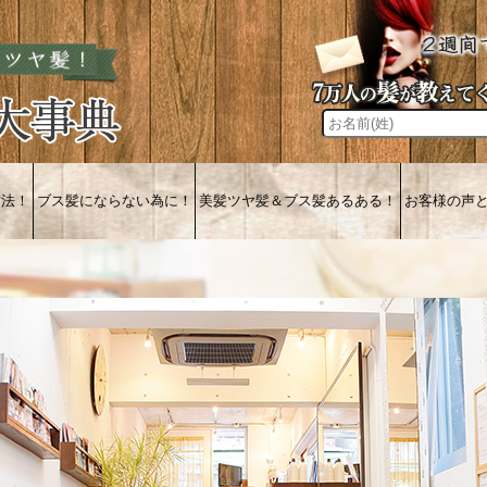
方法！
ブス髪にならない為に！
美髪ツヤ髪＆ブス髪あるある！
お客様の声
・
薄毛に効く育毛とは！
間違っていますよ！
白髪染め！
ツヤ髪あるある！
ブス髪あるある！
口コミお