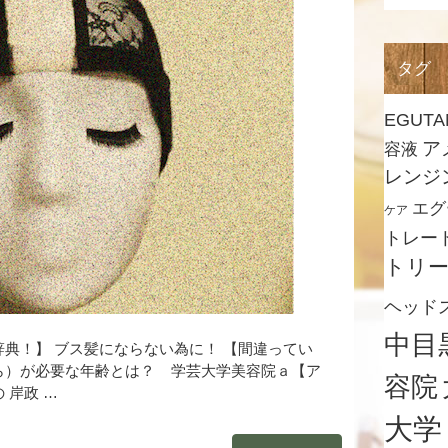
タグ
EGUTA
ア
容液
レンジ
エグ
ケア
トレー
トリ
ヘッド
中目
辞典！】 ブス髪にならない為に！ 【間違ってい
ら）が必要な年齢とは？ 学芸大学美容院ａ【ア
容院
 岸政 …
大学