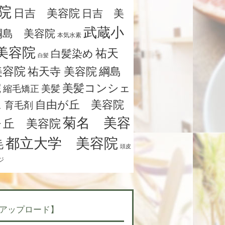
院
日吉 美容院
日吉 美
武蔵小
綱島 美容院
本気水素
美容院
祐天
白髪染め
白髪
美容院
祐天寺 美容院
綱島
院
美髪コンシェ
縮毛矯正
美髪
ュ
自由が丘 美容院
育毛剤
菊名 美容
ヶ丘 美容院
都立大学 美容院
毛
頭皮
ジ
アップロード】