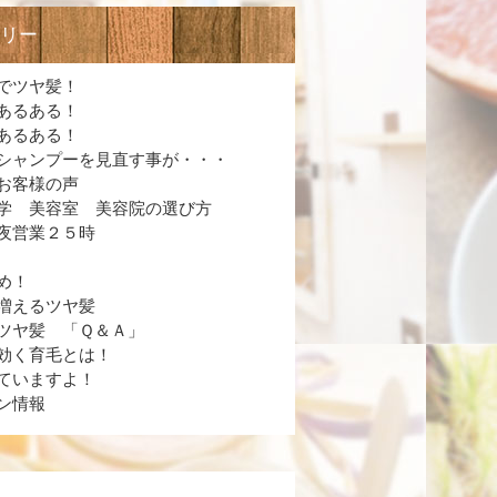
ゴリー
でツヤ髪！
あるある！
あるある！
シャンプーを見直す事が・・・
お客様の声
学 美容室 美容院の選び方
夜営業２５時
め！
増えるツヤ髪
ツヤ髪 「Ｑ＆Ａ」
効く育毛とは！
ていますよ！
ン情報